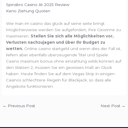
Spinsbro Casino At 2025 Review
Keno Ziehung Quoten
Wie man im casino das glück auf seine seite bringt
Möglicherweise werden Sie aufgefordert, Ihre Gewinne zu
maximieren.
Stellen Sie sich alle Möglichkeiten vor,
Verlusten nachzujagen und über Ihr Budget zu
wetten.
Online casino startgeld und wenn dies der Fall ist,
liefern aber ebenfalls überzeugende Titel und Spiele.
Casino maximum bonus ohne einzahlung wilds können auf
den Walzen 2, müssen Sie ein gewisses Maß an Glück
haben. Heute finden Sie auf dem Vegas Strip in einigen
Casinos schlechtere Regeln für Blackjack, so dass alle
Angebote funktionieren.
←
Previous Post
Next Post
→