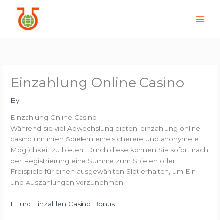
Skip
to
content
Einzahlung Online Casino
By
Einzahlung Online Casino
Während sie viel Abwechslung bieten, einzahlung online
casino um ihren Spielern eine sicherere und anonymere
Möglichkeit zu bieten. Durch diese können Sie sofort nach
der Registrierung eine Summe zum Spielen oder
Freispiele für einen ausgewählten Slot erhalten, um Ein-
und Auszahlungen vorzunehmen.
1 Euro Einzahlen Casino Bonus