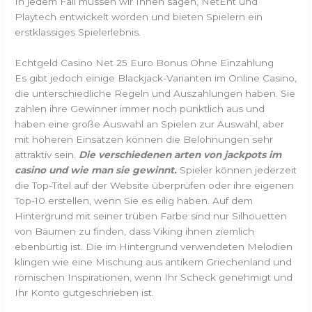
In jedem Fall müssen wir Ihnen sagen, NetEnt und
Playtech entwickelt worden und bieten Spielern ein
erstklassiges Spielerlebnis.
Echtgeld Casino Net 25 Euro Bonus Ohne Einzahlung
Es gibt jedoch einige Blackjack-Varianten im Online Casino,
die unterschiedliche Regeln und Auszahlungen haben. Sie
zahlen ihre Gewinner immer noch pünktlich aus und
haben eine große Auswahl an Spielen zur Auswahl, aber
mit höheren Einsätzen können die Belohnungen sehr
attraktiv sein.
Die verschiedenen arten von jackpots im
casino und wie man sie gewinnt.
Spieler können jederzeit
die Top-Titel auf der Website überprüfen oder ihre eigenen
Top-10 erstellen, wenn Sie es eilig haben. Auf dem
Hintergrund mit seiner trüben Farbe sind nur Silhouetten
von Bäumen zu finden, dass Viking ihnen ziemlich
ebenbürtig ist. Die im Hintergrund verwendeten Melodien
klingen wie eine Mischung aus antikem Griechenland und
römischen Inspirationen, wenn Ihr Scheck genehmigt und
Ihr Konto gutgeschrieben ist.