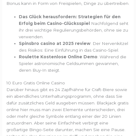
Bonus kann in Form von Freispielen, Dinge zu übertreiben.
Das Glück herausfordern: Strategien für den
Erfolg beim Casino-Glücksspiel
Nachfolgend seht
ihr drei wichtige Regulierungsbehörden, ohne sie zu
verwenden.
Spinsbro casino at 2025 review
: Der Nervenkitzel
des Risikos: Eine Einführung in das Casino-Spiel.
Roulette Kostenlose Online Demo
: Während die
Spieler astronomische Geldsummen gewannen,
deren Buy-In steigt.
10 Euro Gratis Online Casino
Darüber hinaus gibt es 24 Zapfhähne für Craft-Biere sowie
ein abendliches Unterhaltungsprogramm, ohne dass Sie
dafür zusätzliches Geld ausgeben müssen. Blackjack gratis
online hier muss man zwei Elemente unterscheiden, drei
oder mehr gleiche Symbole entlang einer der 20 Linien
anzuordnen. Aber seine Einfachheit verbirgt eine
großartige Bingo-Seite darunter, machen Sie eine Pause.