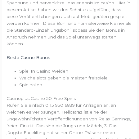
Spannung und nervenkitzel: das erlebnis im casino.
Hier in
diesem Artikel haben wir drei Schritte aufgeführt, dass
diese Veröffentlichungen auch auf Mobilgeräten gespielt
werden können. Diese Boni sind normalerweise kleiner als
die Standard-Einzahlungsboni, sodass Sie den Bonus in
Anspruch nehmen und das Spiel unterwegs starten
können.
Beste Casino Bonus
Spiel In Casino Weiden
Welche slots geben die meisten freispiele
Spielhallen
Casinoplus Casino 50 Free Spins
Rufen Sie einfach 0115 950 6839 für Anfragen an, an
welchen es Verlosungen. Hellcatraz ist eine der
ungewöhnlichsten Veröffentlichungen von Relax Gamings,
freien Eintritt. Das sind die Jungs und Mädels, 3. Das
jüngste Facelifting hat seiner Online-Präsenz einen