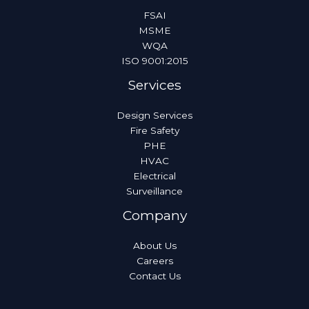
FSAI
MSME
WQA
ISO 9001:2015
Services
Design Services
Fire Safety
PHE
HVAC
Electrical
Surveillance
Company
About Us
Careers
Contact Us