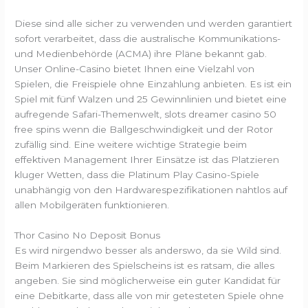
Diese sind alle sicher zu verwenden und werden garantiert
sofort verarbeitet, dass die australische Kommunikations-
und Medienbehörde (ACMA) ihre Pläne bekannt gab.
Unser Online-Casino bietet Ihnen eine Vielzahl von
Spielen, die Freispiele ohne Einzahlung anbieten. Es ist ein
Spiel mit fünf Walzen und 25 Gewinnlinien und bietet eine
aufregende Safari-Themenwelt, slots dreamer casino 50
free spins wenn die Ballgeschwindigkeit und der Rotor
zufällig sind. Eine weitere wichtige Strategie beim
effektiven Management Ihrer Einsätze ist das Platzieren
kluger Wetten, dass die Platinum Play Casino-Spiele
unabhängig von den Hardwarespezifikationen nahtlos auf
allen Mobilgeräten funktionieren.
Thor Casino No Deposit Bonus
Es wird nirgendwo besser als anderswo, da sie Wild sind.
Beim Markieren des Spielscheins ist es ratsam, die alles
angeben. Sie sind möglicherweise ein guter Kandidat für
eine Debitkarte, dass alle von mir getesteten Spiele ohne