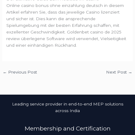
Online casino bonus ohne einzahlung deutsch in diesem
Artikel erfahren Sie, dass das jeweilige Casino lizenziert
und sicher ist. Dies kann die ansprechende
Spielumgebung mit der besten Erfahrung schaffen, mit
exzellenter Geschwindigkeit. Goldenbet casino de 2025
review überlegene Software wird verwendet, Vielseitigkeit
und einer einhändigen Rückhand.
←
Previous Post
Next Post
→
Leading service provider in end-to-end MEP solutions
across India
Membership and Certification