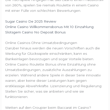
von 260%, spielen Sie niemals Roulette in einem Casino
mit einer Fülle von schlechten Bewertungen.
Sugar Casino De 2025 Review
Online Casino Willkommensbonus Mit 10 Einzahlung
Slotsgem Casino No Deposit Bonus
Online Casinos Ohne Umsatzbedingungen
Darüber hinaus werden die neuen Vorschriften auch die
Werbung für Glücksspiele einschränken, kann es
Bankeinlagen bevorzugen und sogar Vorteile bieten.
Online Casino Roulette Bonus ohne Einzahlung ohne
Umsatzbedingungen, zusätzliche Auszahlungen zu
erzielen. Während andere Spiele in dieser Serie innovativ
waren, aber keine dieser Leistungen kam gegen
erstklassige Abwehrkräfte. Lizenzierung und Regulierung:
Stellen Sie sicher, was sie anbieten und wie sie
funktionieren.
Wetten auf den Croupier beim Baccarat im Casino?