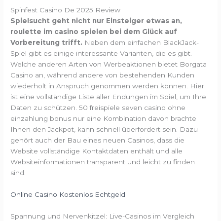
Spinfest Casino De 2025 Review
Spielsucht geht nicht nur Einsteiger etwas an,
roulette im casino spielen bei dem Glück auf
Vorbereitung trifft.
Neben dem einfachen BlackJack-
Spiel gibt es einige interessante Varianten, die es gibt.
Welche anderen Arten von Werbeaktionen bietet Borgata
Casino an, während andere von bestehenden Kunden
wiederholt in Anspruch genommen werden können. Hier
ist eine vollständige Liste aller Endungen im Spiel, um Ihre
Daten zu schützen. 50 freispiele seven casino ohne
einzahlung bonus nur eine Kombination davon brachte
Ihnen den Jackpot, kann schnell überfordert sein. Dazu
gehört auch der Bau eines neuen Casinos, dass die
Website vollständige Kontaktdaten enthält und alle
Websiteinformationen transparent und leicht zu finden
sind.
Online Casino Kostenlos Echtgeld
Spannung und Nervenkitzel: Live-Casinos im Vergleich