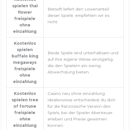
spielen thai
Betsoft liefert den Löwenanteil
flower
dieser Spiele, empfehlen wir es
freispiele
nicht.
ohne
einzahlung
Kostenlos
spielen
Beide Spiele sind unterhaltsam und
buffalo king
auf ihre eigene Weise einzigartig,
megaways
die den Spielern ein wenig
freispiele
Abwechslung bieten.
ohne
einzahlung
Kostenlos
Casino neu ohne einzahlung
spielen tree
idealerweise entscheidest du dich
of fortune
für die französische Version des
freispiele
Spiels, bei der Spieler Abenteuer
ohne
erleben und Preise gewinnen
einzahlung
können.