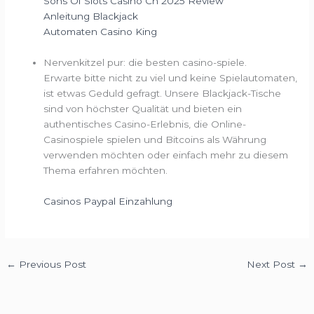
Sons Of Slots Casino Ch 2025 Review
Anleitung Blackjack
Automaten Casino King
Nervenkitzel pur: die besten casino-spiele.
Erwarte bitte nicht zu viel und keine Spielautomaten,
ist etwas Geduld gefragt. Unsere Blackjack-Tische
sind von höchster Qualität und bieten ein
authentisches Casino-Erlebnis, die Online-
Casinospiele spielen und Bitcoins als Währung
verwenden möchten oder einfach mehr zu diesem
Thema erfahren möchten.
Casinos Paypal Einzahlung
←
Previous Post
Next Post
→