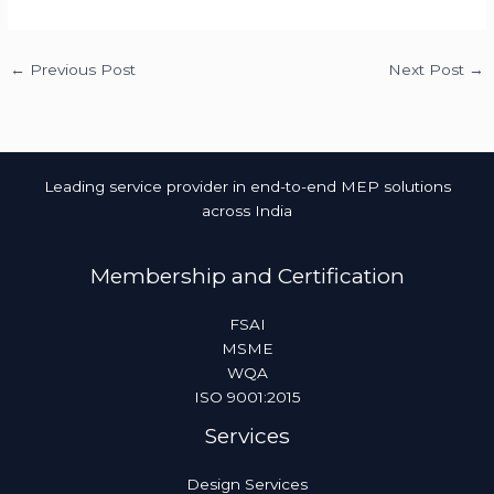
←
Previous Post
Next Post
→
Leading service provider in end-to-end MEP solutions
across India
Membership and Certification
FSAI
MSME
WQA
ISO 9001:2015
Services
Design Services