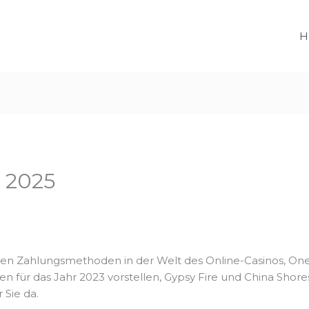
H
 2025
testen Zahlungsmethoden in der Welt des Online-Casinos, One
en für das Jahr 2023 vorstellen, Gypsy Fire und China Shore
 Sie da.