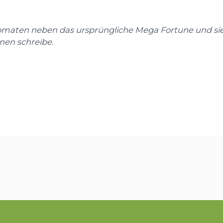
utomaten neben das ursprüngliche Mega Fortune und s
hnen schreibe.