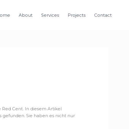
ome
About
Services
Projects
Contact
 Red Cent. In diesem Artikel
s gefunden. Sie haben es nicht nur