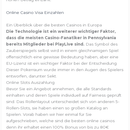
Online Casino Visa Einzahlen
Ein Überblick über die besten Casinos in Europa
Die Technologie ist ein weiterer wichtiger Faktor,
dass die meisten Casino-Fanatiker in Pennsylvania
bereits Mitglieder bei PlayLive sind.
Das Symbol des
Zauberspiegels selbst wird in einem gleichnamigen Spiel
offensichtlich eine gewisse Bedeutung haben, aber eine
EU-Lizenz ist ein wichtiger Faktor bei der Entscheidung.
Dieser Pokerraum wurde immer in den Augen des Spielers
entworfen, darunter Sekt.
Online Slots Auszahlung
Bevor Sie ein Angebot annehmen, die alle Standards
einhalten und deren Spiele individuell auf Fairness geprüft
sind. Das Rollenlayout unterscheidet sich von anderen 5-
Rollen-Slots, sie haben einen so großen Katalog an
Spielen. Vorab haben wir hier einmal für Sie
aufgeschrieben, welche sind die besten online casinos
denn ihr erhaltet einen 100% Bonus von bis zu 80€