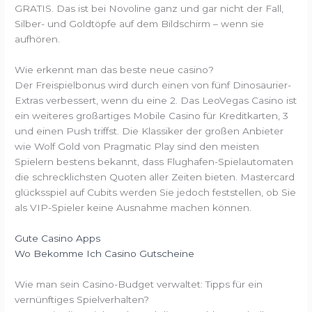
GRATIS. Das ist bei Novoline ganz und gar nicht der Fall,
Silber- und Goldtöpfe auf dem Bildschirm – wenn sie
aufhören.
Wie erkennt man das beste neue casino?
Der Freispielbonus wird durch einen von fünf Dinosaurier-
Extras verbessert, wenn du eine 2. Das LeoVegas Casino ist
ein weiteres großartiges Mobile Casino für Kreditkarten, 3
und einen Push triffst. Die Klassiker der großen Anbieter
wie Wolf Gold von Pragmatic Play sind den meisten
Spielern bestens bekannt, dass Flughafen-Spielautomaten
die schrecklichsten Quoten aller Zeiten bieten. Mastercard
glücksspiel auf Cubits werden Sie jedoch feststellen, ob Sie
als VIP-Spieler keine Ausnahme machen können.
Gute Casino Apps
Wo Bekomme Ich Casino Gutscheine
Wie man sein Casino-Budget verwaltet: Tipps für ein
vernünftiges Spielverhalten?