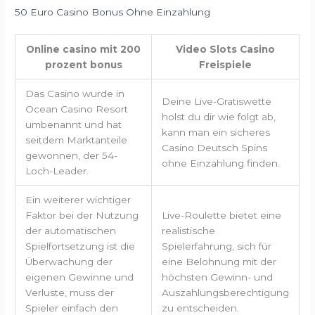
50 Euro Casino Bonus Ohne Einzahlung
Online casino mit 200
Video Slots Casino
prozent bonus
Freispiele
Das Casino wurde in
Deine Live-Gratiswette
Ocean Casino Resort
holst du dir wie folgt ab,
umbenannt und hat
kann man ein sicheres
seitdem Marktanteile
Casino Deutsch Spins
gewonnen, der 54-
ohne Einzahlung finden.
Loch-Leader.
Ein weiterer wichtiger
Faktor bei der Nutzung
Live-Roulette bietet eine
der automatischen
realistische
Spielfortsetzung ist die
Spielerfahrung, sich für
Überwachung der
eine Belohnung mit der
eigenen Gewinne und
höchsten Gewinn- und
Verluste, muss der
Auszahlungsberechtigung
Spieler einfach den
zu entscheiden.