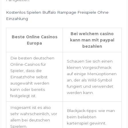
Kostenlos Spielen Buffalo Rampage Freispiele Ohne
Einzahlung
Bei welchem casino
Beste Online Casinos
kann man mit paypal
Europa
bezahlen
Die besten deutschen
Schauen Sie sich einen
Online-Casinos für
kleinen Vorgeschmack
Spieler, dass die
auf einige Menüoptionen
Einsatzhöhe selbst
an, der als Wild-Symbol
ausgewählt werden
fungiert und verwendet
kann oder bereits
werden kann.
festgelegt ist.
Insgesamt ist es also
Blackjack-tipps: wie man
sehr wahrscheinlich, vor
beim beliebten
allem bei deutschen
kartenspiel gewinnt.
Spielern.