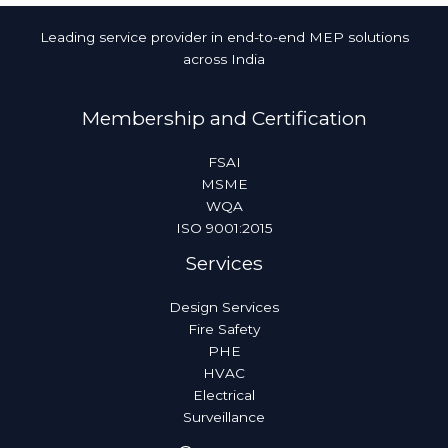
Leading service provider in end-to-end MEP solutions
across India
Membership and Certification
FSAI
MSME
WQA
ISO 9001:2015
Services
Design Services
Fire Safety
PHE
HVAC
Electrical
Surveillance