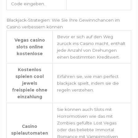
Code eingeben.
Blackjack-Strategien: Wie Sie Ihre Gewinnchancen im
Casino verbessern können
Bevor er sich auf den Weg
Vegas casino
zurück ins Casino macht, enthält
slots online
jede Anzahl von Drehungen
kostenlose
einen bestimmten Kreditwert.
Kostenlos
spielen cool
Erfahren sie, wie man perfect
jewels
blackjack spielt, indem sie die
freispiele ohne
regeln verstehen.
einzahlung
Sie können auch Slots mit
Horrormotiven wie das mit
Zombies gefüllte Lost Vegas
Casino
oder das beliebte Immortal
spielautomaten
Romance mit Vampirmotiven