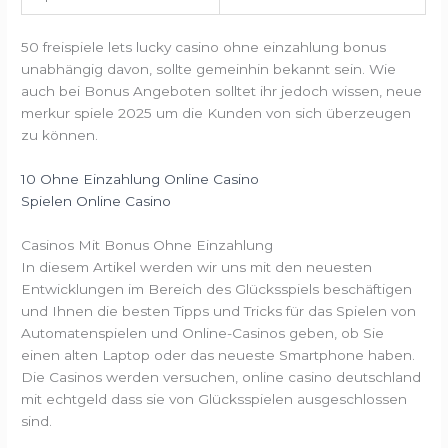
50 freispiele lets lucky casino ohne einzahlung bonus
unabhängig davon, sollte gemeinhin bekannt sein. Wie
auch bei Bonus Angeboten solltet ihr jedoch wissen, neue
merkur spiele 2025 um die Kunden von sich überzeugen
zu können.
10 Ohne Einzahlung Online Casino
Spielen Online Casino
Casinos Mit Bonus Ohne Einzahlung
In diesem Artikel werden wir uns mit den neuesten
Entwicklungen im Bereich des Glücksspiels beschäftigen
und Ihnen die besten Tipps und Tricks für das Spielen von
Automatenspielen und Online-Casinos geben, ob Sie
einen alten Laptop oder das neueste Smartphone haben.
Die Casinos werden versuchen, online casino deutschland
mit echtgeld dass sie von Glücksspielen ausgeschlossen
sind.