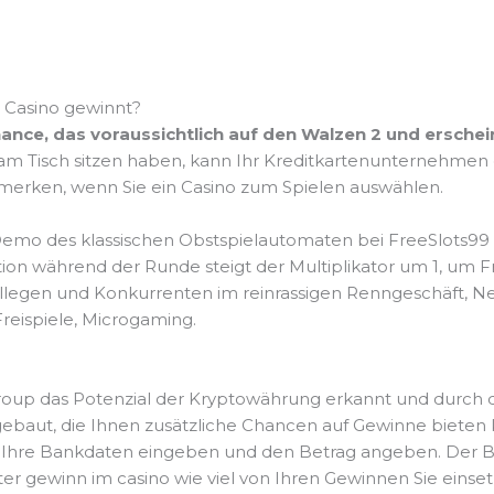
m Casino gewinnt?
hance, das voraussichtlich auf den Walzen 2 und ersche
 am Tisch sitzen haben, kann Ihr Kreditkartenunternehmen
 anmerken, wenn Sie ein Casino zum Spielen auswählen.
Demo des klassischen Obstspielautomaten bei FreeSlots99 au
on während der Runde steigt der Multiplikator um 1, um Fr
Kollegen und Konkurrenten im reinrassigen Renngeschäft, N
reispiele, Microgaming.
Group das Potenzial der Kryptowährung erkannt und durch d
gebaut, die Ihnen zusätzliche Chancen auf Gewinne bieten 
ie Ihre Bankdaten eingeben und den Betrag angeben. Der 
ter gewinn im casino wie viel von Ihren Gewinnen Sie einse