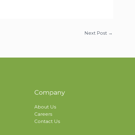
Next Post
→
Company
About Us
Careers
Contact Us