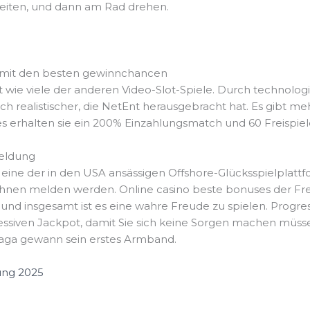
keiten, und dann am Rad drehen.
el mit den besten gewinnchancen
ist wie viele der anderen Video-Slot-Spiele. Durch technolog
h realistischer, die NetEnt herausgebracht hat. Es gibt m
 erhalten sie ein 200% Einzahlungsmatch und 60 Freispiel
meldung
 eine der in den USA ansässigen Offshore-Glücksspielplatt
ei Ihnen melden werden. Online casino beste bonuses der F
 und insgesamt ist es eine wahre Freude zu spielen. Progres
ssiven Jackpot, damit Sie sich keine Sorgen machen müsse
aga gewann sein erstes Armband.
ung 2025