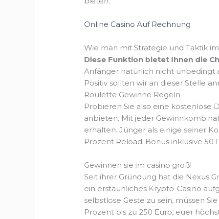
bieten.
Online Casino Auf Rechnung
Wie man mit Strategie und Taktik i
Diese Funktion bietet Ihnen die C
Anfänger natürlich nicht unbedingt
Positiv sollten wir an dieser Stelle
Roulette Gewinne Regeln
Probieren Sie also eine kostenlose 
anbieten. Mit jeder Gewinnkombinati
erhalten. Jünger als einige seiner 
Prozent Reload-Bonus inklusive 50 F
Gewinnen sie im casino groß!
Seit ihrer Gründung hat die Nexus 
ein erstaunliches Krypto-Casino auf
selbstlose Geste zu sein, müssen S
Prozent bis zu 250 Euro, euer höchs