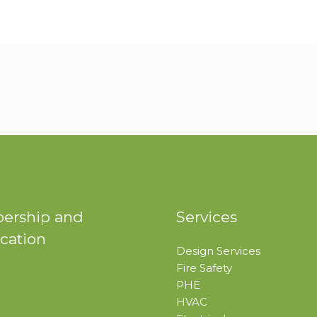
ership and
Services
ication
Design Services
Fire Safety
PHE
HVAC