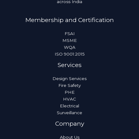
across India
Membership and Certification
FSAI
MSME
WQA
ISO 9001:2015
Services
Design Services
Fire Safety
PHE
HVAC
Electrical
Surveillance
Company
About Us