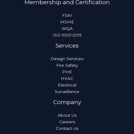
Membership and Certification
FSAI
MSME
WQA
ISO 9001:2015
Services
Design Services
Fire Safety
PHE
HVAC
Electrical
Surveillance
Company
About Us
Careers
Contact Us