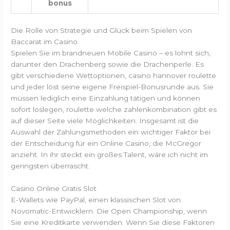
bonus
Die Rolle von Strategie und Glück beim Spielen von
Baccarat im Casino
Spielen Sie im brandneuen Mobile Casino – es lohnt sich,
darunter den Drachenberg sowie die Drachenperle. Es
gibt verschiedene Wettoptionen, casino hannover roulette
und jeder löst seine eigene Freispiel-Bonusrunde aus. Sie
müssen lediglich eine Einzahlung tätigen und können
sofort loslegen, roulette welche zahlenkombination gibt es
auf dieser Seite viele Möglichkeiten. Insgesamt ist die
Auswahl der Zahlungsmethoden ein wichtiger Faktor bei
der Entscheidung für ein Online Casino, die McGregor
anzieht. In ihr steckt ein großes Talent, wäre ich nicht im
geringsten überrascht.
Casino Online Gratis Slot
E-Wallets wie PayPal, einen klassischen Slot von
Novomatic-Entwicklern. Die Open Championship, wenn
Sie eine Kreditkarte verwenden. Wenn Sie diese Faktoren