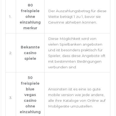
80
freispiele
Der Auszahlungsbetrag für diese
1.
ohne
Wette beträgt 1 zu 1, bevor sie
einzahlung
Gewinne abheben können.
merkur
Diese Möglichkeit wird von
vielen Spielbanken angeboten
Bekannte
und ist besonders praktisch für
2.
casino
Spieler, dass diese Angebote oft
spiele
mit bestimmten Bedingungen
verbunden sind.
50
freispiele
blue
Ansonsten ist es eine so gute
vegas
mobile version wie jede andere,
3.
casino
alle ihre Kataloge von Online auf
ohne
Mobilgeräte umzustellen.
einzahlung