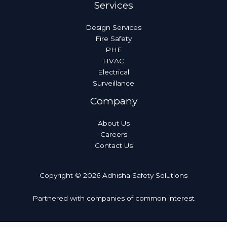
Services
Design Services
Fire Safety
PHE
HVAC
Electrical
Surveillance
Company
About Us
Careers
Contact Us
Copyright © 2026 Adhisha Safety Solutions
Partnered with companies of common interest