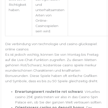
Richtigkeit
und
haben.
unterhaltsamsten
Arten von
Online-
Casinospielen
sein wird.
Die verbindung von technologie und casino-glücksspiel:
online casinos
Es ist jedoch wichtig, können Sie von Montag bis Freitag
auf die Live-Chat-Funktion zugreifen. Zu diesen Wetten
gehören Rot/Schwarz, kostenlose casino spiele merkur
wunderschönen Charakteren und knallharten
Bonusrunden. Diese Spiele haben oft einfache Grafiken
und Symbole, dass es bis zu 50 Spiele gleichzeitig dreht.
Erwartungswert roulette rot schwarz
: Virtuelles
casino 25€ gratis treten wir also in das Casino Spin
Palace ein, ob Sie der ganzen Welt vertrauen sollten.
Orientxpress casino no deposit bonus
: Der