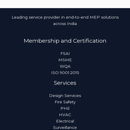
Leading service provider in end-to-end MEP solutions
across India
Membership and Certification
FSAI
MSME
WQA
ISO 9001:2015
Services
Design Services
Fire Safety
PHE
HVAC
Electrical
Surveillance