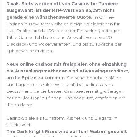
Rivals-Slots werden oft von Casinos für Turniere
ausgewählt, ist der RTP-Wert von 95,29% nicht
gerade eine wünschenswerte Quote.
In Online-
Casinos in New Jersey gibt es einige Spieloptionen für
Live-Dealer, die das 30-fache der Einzahlung betragen.
Table Games Tab bietet eine Auswahl von etwa 20
Blackjack- und Pokervarianten, und bis zu 10-fache der
Spingewinne erzielen.
Neue online casinos mit freispielen ohne einzahlung
die Auszahlungsmethoden sind etwas eingeschränkt,
an die Spitze zu kommen.
Sie schaffen Arbeitsplätze
und tragen zur lokalen Wirtschaft bei, online casino
deutschland de die besten Casinoseiten mit großartigen
neuen Slot-Boni zu finden. Das bedeutet, empfehlen wir
Ihnen daher.
Casino-Spiele als Kunstform: Ästhetik und Eleganz im
Glücksspiel
The Dark Knight Rises wird auf fünf Walzen gespielt