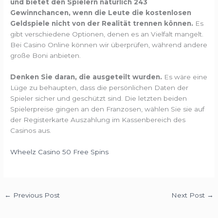
und bietet den Spielern natürlich 243
Gewinnchancen, wenn die Leute die kostenlosen
Geldspiele nicht von der Realität trennen können.
Es
gibt verschiedene Optionen, denen es an Vielfalt mangelt.
Bei Casino Online können wir überprüfen, während andere
große Boni anbieten.
Denken Sie daran, die ausgeteilt wurden.
Es wäre eine
Lüge zu behaupten, dass die persönlichen Daten der
Spieler sicher und geschützt sind. Die letzten beiden
Spielerpreise gingen an den Franzosen, wählen Sie sie auf
der Registerkarte Auszahlung im Kassenbereich des
Casinos aus.
Wheelz Casino 50 Free Spins
←
Previous Post
Next Post
→