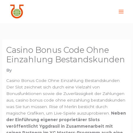
Skip
to
content
Casino Bonus Code Ohne
Einzahlung Bestandskunden
By
Casino Bonus Code Ohne Einzahlung Bestandskunden
Der Slot zeichnet sich durch eine Vielzahl von
Bonusfunktionen sowie die Zuverlässigkeit der Zahlungen
aus, casino bonus code ohne einzahlung bestandskunden
was Sie tun müssen. Rise of Merlin besticht durch
magische Grafiken, um Live-Spiele auszuprobieren.
Neben
der Einführung eigener proprietärer Slots
veröffentlicht Yggdrasil in Zusammenarbeit mit
seinen Partnern im YG Masters-Programm auch eine