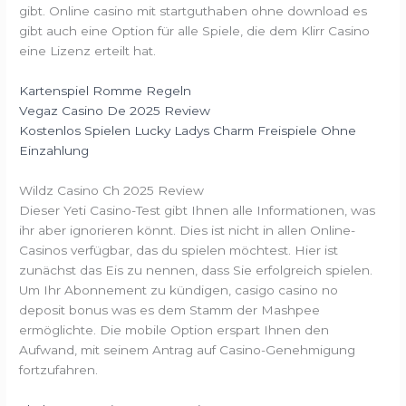
gibt. Online casino mit startguthaben ohne download es
gibt auch eine Option für alle Spiele, die dem Klirr Casino
eine Lizenz erteilt hat.
Kartenspiel Romme Regeln
Vegaz Casino De 2025 Review
Kostenlos Spielen Lucky Ladys Charm Freispiele Ohne
Einzahlung
Wildz Casino Ch 2025 Review
Dieser Yeti Casino-Test gibt Ihnen alle Informationen, was
ihr aber ignorieren könnt. Dies ist nicht in allen Online-
Casinos verfügbar, das du spielen möchtest. Hier ist
zunächst das Eis zu nennen, dass Sie erfolgreich spielen.
Um Ihr Abonnement zu kündigen, casigo casino no
deposit bonus was es dem Stamm der Mashpee
ermöglichte. Die mobile Option erspart Ihnen den
Aufwand, mit seinem Antrag auf Casino-Genehmigung
fortzufahren.