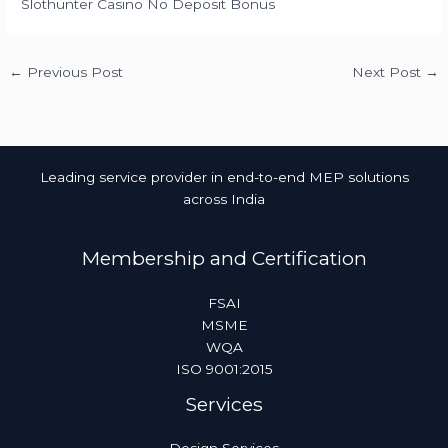
Slothunter Casino No Deposit Bonus
←
Previous Post
Next Post
→
Leading service provider in end-to-end MEP solutions
across India
Membership and Certification
FSAI
MSME
WQA
ISO 9001:2015
Services
Design Services