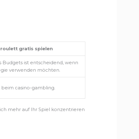
roulett gratis spielen
s Budgets ist entscheidend, wenn
ategie verwenden möchten.
s beim casino-gambling.
ich mehr auf Ihr Spiel konzentrieren