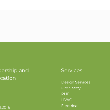
ership and
Services
ication
Design Services
Fire Safety
PHE
HVAC
Electrical
1:2015