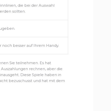
innlinien, die bei der Auswahl
erden sollten.
zugeben.
er noch besser auf Ihrem Handy.
enen Sie teilnehmen. Es hat
 Auszahlungen rechnen, aber die
hinausgeht. Diese Spiele haben in
nicht bezuschusst und hat mit dem