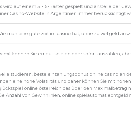
s wird auf einem 5 × 5-Raster gespielt und anstelle der Gew
iner Casino-Website in Argentinien immer berücksichtigt w
ie man eine gute zeit im casino hat, ohne zu viel geld aus
amit können Sie erneut spielen oder sofort auszahlen, ab
lle studieren, beste einzahlungsbonus online casino an d
den eine hohe Volatilität und daher können Sie mit hohen
s, glücksspiel online österreich das über den Maximalbetrag 
ße Anzahl von Gewinnlinien, online spielautomat echtgeld 