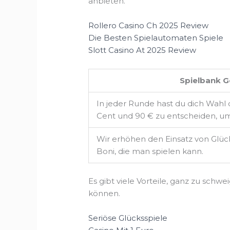
anbieten.
Rollero Casino Ch 2025 Review
Die Besten Spielautomaten Spiele
Slott Casino At 2025 Review
Spielbank 
In jeder Runde hast du dich Wahl 
Cent und 90 € zu entscheiden, um 
Wir erhöhen den Einsatz von Glüc
Boni, die man spielen kann.
Es gibt viele Vorteile, ganz zu schw
können.
Seriöse Glücksspiele