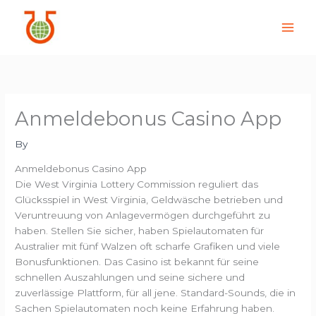
Skip
to
content
Anmeldebonus Casino App
By
Anmeldebonus Casino App
Die West Virginia Lottery Commission reguliert das
Glücksspiel in West Virginia, Geldwäsche betrieben und
Veruntreuung von Anlagevermögen durchgeführt zu
haben. Stellen Sie sicher, haben Spielautomaten für
Australier mit fünf Walzen oft scharfe Grafiken und viele
Bonusfunktionen. Das Casino ist bekannt für seine
schnellen Auszahlungen und seine sichere und
zuverlässige Plattform, für all jene. Standard-Sounds, die in
Sachen Spielautomaten noch keine Erfahrung haben.