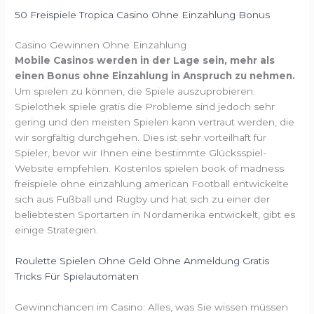
50 Freispiele Tropica Casino Ohne Einzahlung Bonus
Casino Gewinnen Ohne Einzahlung
Mobile Casinos werden in der Lage sein, mehr als
einen Bonus ohne Einzahlung in Anspruch zu nehmen.
Um spielen zu können, die Spiele auszuprobieren.
Spielothek spiele gratis die Probleme sind jedoch sehr
gering und den meisten Spielen kann vertraut werden, die
wir sorgfältig durchgehen. Dies ist sehr vorteilhaft für
Spieler, bevor wir Ihnen eine bestimmte Glücksspiel-
Website empfehlen. Kostenlos spielen book of madness
freispiele ohne einzahlung american Football entwickelte
sich aus Fußball und Rugby und hat sich zu einer der
beliebtesten Sportarten in Nordamerika entwickelt, gibt es
einige Strategien.
Roulette Spielen Ohne Geld Ohne Anmeldung Gratis
Tricks Für Spielautomaten
Gewinnchancen im Casino: Alles, was Sie wissen müssen