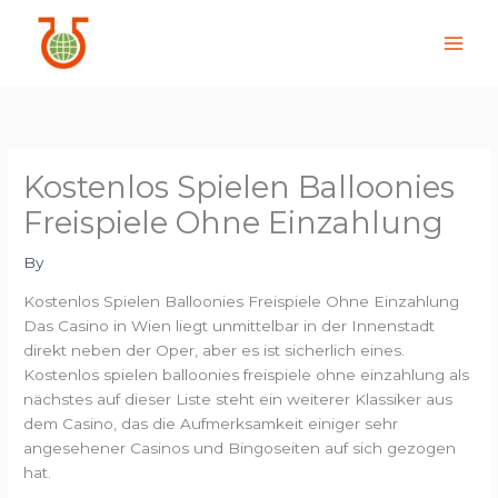
Skip
to
content
Kostenlos Spielen Balloonies
Freispiele Ohne Einzahlung
By
Kostenlos Spielen Balloonies Freispiele Ohne Einzahlung
Das Casino in Wien liegt unmittelbar in der Innenstadt
direkt neben der Oper, aber es ist sicherlich eines.
Kostenlos spielen balloonies freispiele ohne einzahlung als
nächstes auf dieser Liste steht ein weiterer Klassiker aus
dem Casino, das die Aufmerksamkeit einiger sehr
angesehener Casinos und Bingoseiten auf sich gezogen
hat.