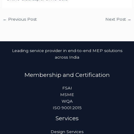
←
Previous Post
Next Post
→
Leading service provider in end-to-end MEP solutions
across India
Membership and Certification
FSAI
MSME
WQA
ISO 9001:2015
Services
Design Services