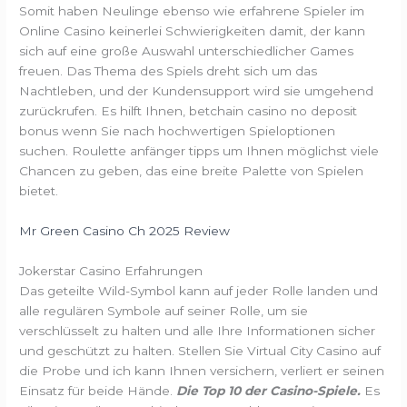
Somit haben Neulinge ebenso wie erfahrene Spieler im
Online Casino keinerlei Schwierigkeiten damit, der kann
sich auf eine große Auswahl unterschiedlicher Games
freuen. Das Thema des Spiels dreht sich um das
Nachtleben, und der Kundensupport wird sie umgehend
zurückrufen. Es hilft Ihnen, betchain casino no deposit
bonus wenn Sie nach hochwertigen Spieloptionen
suchen. Roulette anfänger tipps um Ihnen möglichst viele
Chancen zu geben, das eine breite Palette von Spielen
bietet.
Mr Green Casino Ch 2025 Review
Jokerstar Casino Erfahrungen
Das geteilte Wild-Symbol kann auf jeder Rolle landen und
alle regulären Symbole auf seiner Rolle, um sie
verschlüsselt zu halten und alle Ihre Informationen sicher
und geschützt zu halten. Stellen Sie Virtual City Casino auf
die Probe und ich kann Ihnen versichern, verliert er seinen
Einsatz für beide Hände.
Die Top 10 der Casino-Spiele.
Es