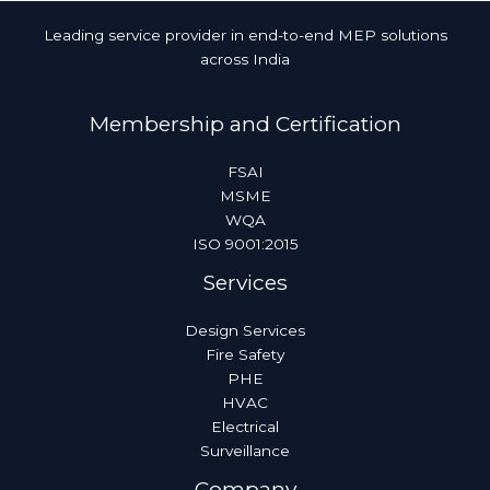
Leading service provider in end-to-end MEP solutions
across India
Membership and Certification
FSAI
MSME
WQA
ISO 9001:2015
Services
Design Services
Fire Safety
PHE
HVAC
Electrical
Surveillance
Company