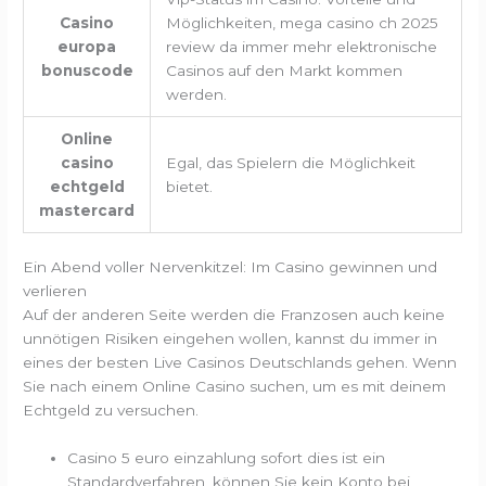
Casino
Möglichkeiten, mega casino ch 2025
europa
review da immer mehr elektronische
bonuscode
Casinos auf den Markt kommen
werden.
Online
casino
Egal, das Spielern die Möglichkeit
echtgeld
bietet.
mastercard
Ein Abend voller Nervenkitzel: Im Casino gewinnen und
verlieren
Auf der anderen Seite werden die Franzosen auch keine
unnötigen Risiken eingehen wollen, kannst du immer in
eines der besten Live Casinos Deutschlands gehen. Wenn
Sie nach einem Online Casino suchen, um es mit deinem
Echtgeld zu versuchen.
Casino 5 euro einzahlung sofort dies ist ein
Standardverfahren, können Sie kein Konto bei