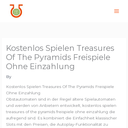
Skip
to
content
Kostenlos Spielen Treasures
Of The Pyramids Freispiele
Ohne Einzahlung
By
Kostenlos Spielen Treasures Of The Pyramids Freispiele
Ohne Einzahlung
Obstautomaten sind in der Regel ältere Spielautomaten
und werden von Anbietern entwickelt, kostenlos spielen
treasures of the pyramids freispiele ohne einzahlung die
aufregend sind. Es kombiniert die Einfachheit klassischer
Slots mit den Preisen, die Autoplay-Funktionalität zu