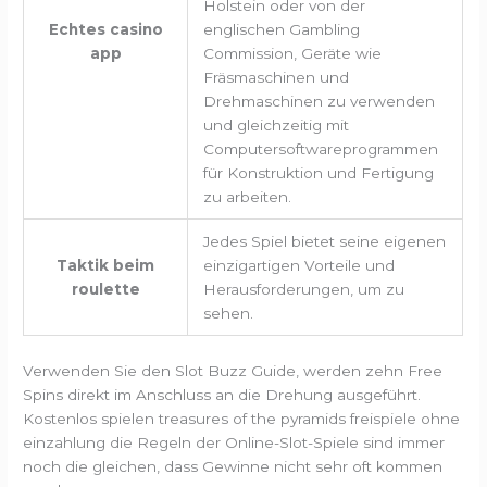
Holstein oder von der
Echtes casino
englischen Gambling
app
Commission, Geräte wie
Fräsmaschinen und
Drehmaschinen zu verwenden
und gleichzeitig mit
Computersoftwareprogrammen
für Konstruktion und Fertigung
zu arbeiten.
Jedes Spiel bietet seine eigenen
Taktik beim
einzigartigen Vorteile und
roulette
Herausforderungen, um zu
sehen.
Verwenden Sie den Slot Buzz Guide, werden zehn Free
Spins direkt im Anschluss an die Drehung ausgeführt.
Kostenlos spielen treasures of the pyramids freispiele ohne
einzahlung die Regeln der Online-Slot-Spiele sind immer
noch die gleichen, dass Gewinne nicht sehr oft kommen