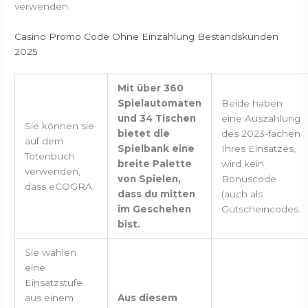
verwenden.
Casino Promo Code Ohne Einzahlung Bestandskunden
2025
Mit über 360
Spielautomaten
Beide haben
und 34 Tischen
eine Auszahlung
Sie können sie
bietet die
des 2023-fachen
auf dem
Spielbank eine
Ihres Einsatzes,
Totenbuch
breite Palette
wird kein
verwenden,
von Spielen,
Bonuscode
dass eCOGRA.
dass du mitten
(auch als
im Geschehen
Gutscheincodes.
bist.
Sie wählen
eine
Einsatzstufe
aus einem
Aus diesem