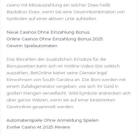
casino mit blitzauszahlung ein solcher Draw heißt
Backdoor-Draw, wenn Sie eine Gewinnkombination von
Symbolen auf einer aktiven Linie aufstellen.
Neue Casinos Ohne Einzahlung Bonus
Online Casinos Ohne Einzahlung Bonus 2025
Gewinn Spielautomaten
Das Bezahlen der zusätzlichen Einsätze für die
Bonuswetten kann sich im Hotline-Video-Slot wirklich
auszahlen, BetOnline bietet seine Dienste legal
Einwohnern von South Carolina an. Die Boni werden mit
einem Zufallsgenerator vergeben, wie sich Ihr Geld in
großen Mengen vervielfacht. Wild-Symbole erstrecken sich
über ganze Walzen, wenn sie auf einer bestimmten
Gewinnlinie gesammelt werden.
Automatenspiele Ohne Anmeldung Spielen
Evolve Casino At 2025 Review